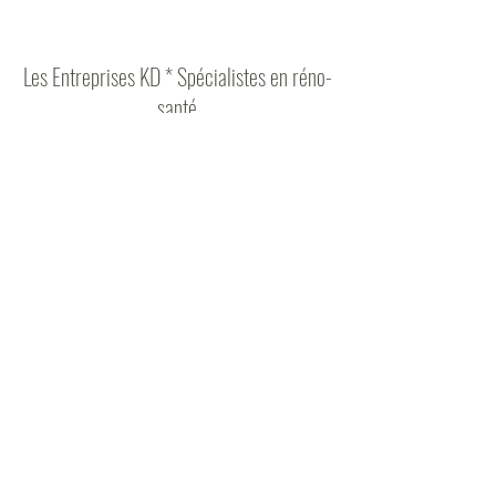
Les Entreprises KD * Spécialistes en réno-
santé
Formulaire d'abonnement
Envoyer
lesentrepriseskd@gmail.com
819-351-8046