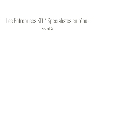
Les Entreprises KD * Spécialistes en réno-
santé
Formulaire d'abonnement
Envoyer
lesentrepriseskd@gmail.com
819-351-8046