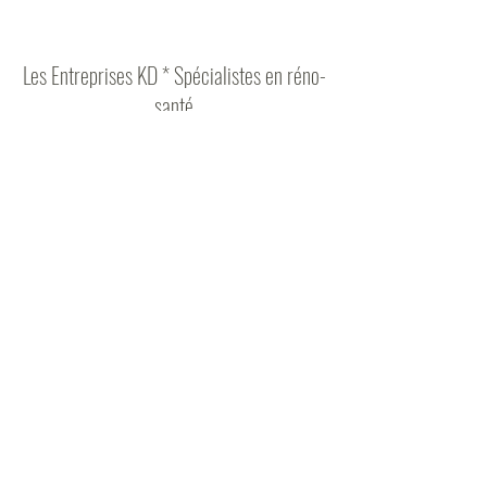
Les Entreprises KD * Spécialistes en réno-
santé
Formulaire d'abonnement
Envoyer
lesentrepriseskd@gmail.com
819-351-8046